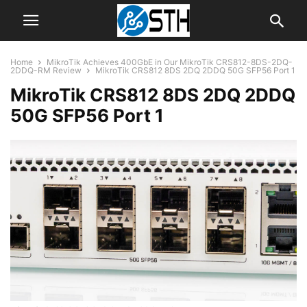
Home
MikroTik Achieves 400GbE in Our MikroTik CRS812-8DS-2DQ-
2DDQ-RM Review
MikroTik CRS812 8DS 2DQ 2DDQ 50G SFP56 Port 1
MikroTik CRS812 8DS 2DQ 2DDQ
50G SFP56 Port 1