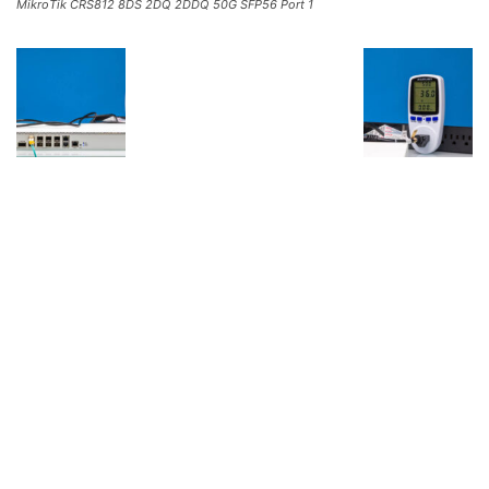
MikroTik CRS812 8DS 2DQ 2DDQ 50G SFP56 Port 1