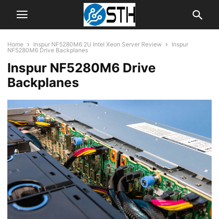
Home
Inspur NF5280M6 2U Intel Xeon Server Review
Inspur
NF5280M6 Drive Backplanes
Inspur NF5280M6 Drive
Backplanes