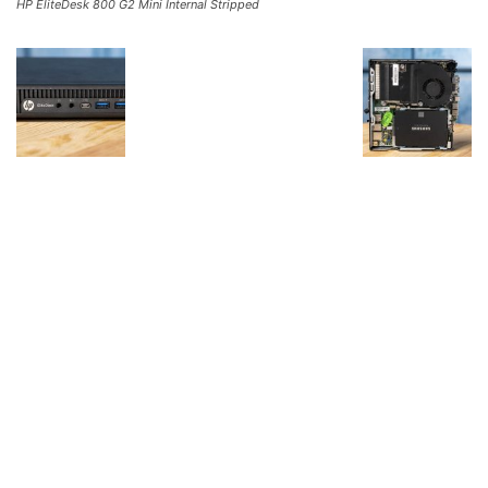
HP EliteDesk 800 G2 Mini Internal Stripped