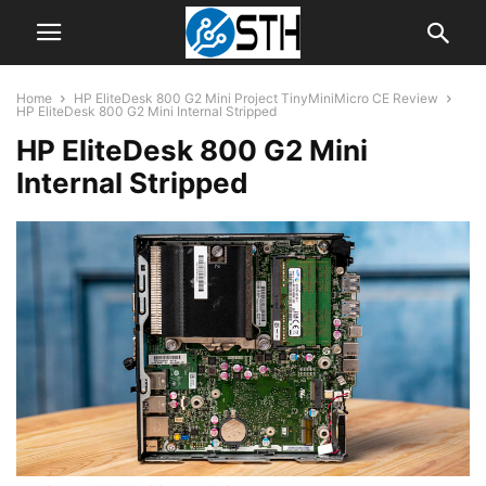
Home
HP EliteDesk 800 G2 Mini Project TinyMiniMicro CE Review
HP EliteDesk 800 G2 Mini Internal Stripped
HP EliteDesk 800 G2 Mini
Internal Stripped