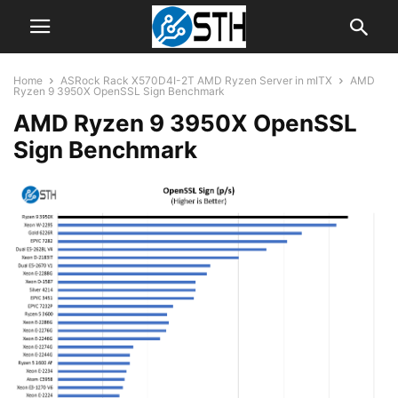
Home
ASRock Rack X570D4I-2T AMD Ryzen Server in mITX
AMD
Ryzen 9 3950X OpenSSL Sign Benchmark
AMD Ryzen 9 3950X OpenSSL
Sign Benchmark