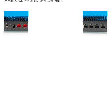
Qotom Q11032H6 Mini PC Series Rear Ports 2