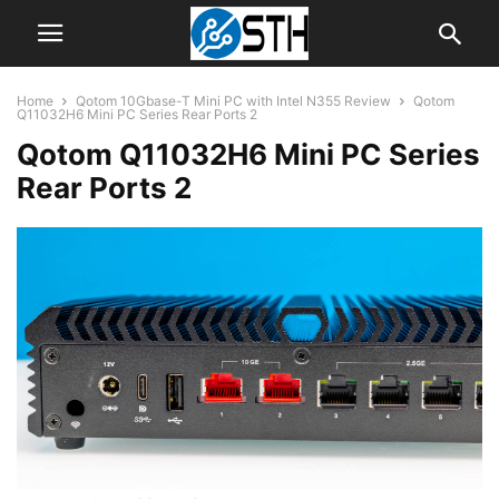
Home
Qotom 10Gbase-T Mini PC with Intel N355 Review
Qotom
Q11032H6 Mini PC Series Rear Ports 2
Qotom Q11032H6 Mini PC Series
Rear Ports 2