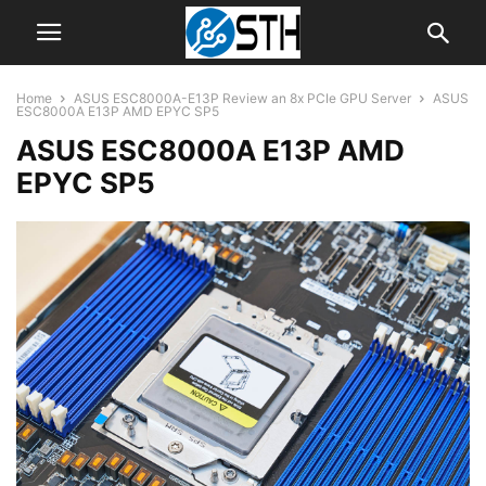
Home
ASUS ESC8000A-E13P Review an 8x PCIe GPU Server
ASUS
ESC8000A E13P AMD EPYC SP5
ASUS ESC8000A E13P AMD
EPYC SP5